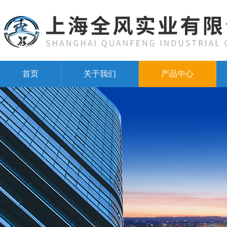
首页
关于我们
产品中心