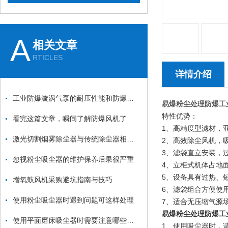
A
相关文章
RTICLES
详情介绍
工业防爆漩涡气泵的耐压性能和防爆性能如何测试？
易爆粉尘处理防爆工
特性优势：
看完这篇文章，瞬间了解防爆风机了
1、高精度型滤材，
激光切割烟雾除尘器与传统除尘器相比有哪些优势？
2、高效除尘风机，
3、滤袋直立安装，
忽视粉尘吸尘器的维护保养后果很严重
4、立柜式机体占地
5、设备具有过热、
增氧鼓风机采购避坑指南与技巧
6、滤袋组合方便使
使用粉尘吸尘器时遇到问题可这样处理
7、适合无压缩气源
易爆粉尘处理防爆工
使用平面磨床吸尘器时需要注意哪些要点？
1、使用吸尘器时，