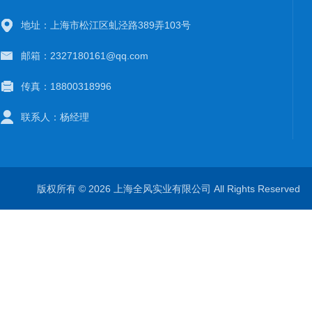
地址：上海市松江区虬泾路389弄103号
邮箱：2327180161@qq.com
传真：18800318996
联系人：杨经理
版权所有 © 2026 上海全风实业有限公司 All Rights Reserve