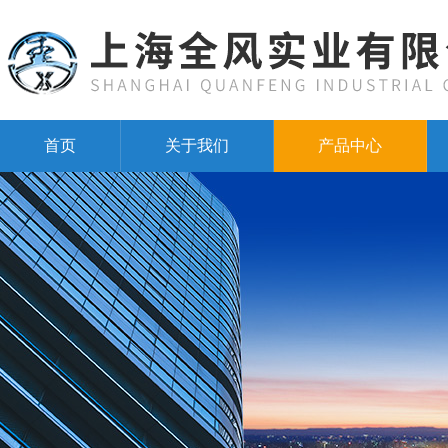
首页
关于我们
产品中心