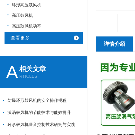
环形高压鼓风机
高压鼓风机
高压鼓风机功率
查看更多
详情介绍
A
相关文章
RTICLES
防爆环形鼓风机的安全操作规程
漩涡鼓风机的节能技术与能效提升
环形鼓风机噪音控制技术研究与实践