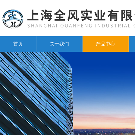
首页
关于我们
产品中心