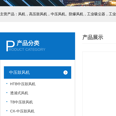
主营产品：风机，高压鼓风机，中压风机。防爆风机，工业吸尘器，工业
产品展示
P
产品分类
RODUCT CATEGORY
中压鼓风机
HTB中压鼓风机
透浦式风机
TB中压鼓风机
CX-中压鼓风机