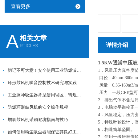
查看更多
A
相关文章
详情介绍
RTICLES
1.5KW透浦中压
切记不可大意！安全使用工业防爆漩涡气泵
1．风量压力真空度范
口径：40mm-300mm(1.
环形鼓风机噪音控制技术研究与实践
风量：0.36-160m3/mi
压力：一段GRB型可达80
工业脉冲吸尘器常见使用误区，请规避！
2．排出气体不含油
防爆环形鼓风机的安全操作规程
3．电脑动平衡校正
4．风量稳定，压力
增氧鼓风机采购避坑指南与技巧
5．特殊叶轮设计，
6．构造简单坚固。
如何使用粉尘吸尘器能保证其良好工作状态？
7．使用一级研磨齿