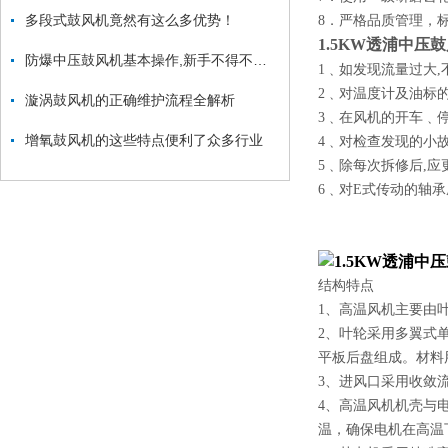
多段式鼓风机竟然有这么多优势！
8．严格品质管理，
1.5KW透浦中压
防爆中压鼓风机基本操作,新手不得不看！
1﹑如发现流量过大
2﹑对温度计及油标
漩涡鼓风机的正确维护流程全解析
3﹑在风机的开车﹑停
增氧鼓风机的这些特点便利了众多行业
4﹑对检查发现的小故
5﹑除每次拆修后,应
6﹑对E式传动的轴承
结构特点
1、高温风机主要由
2、叶轮采用多翼式
平板后盘组成。材料
3、进风口采用收敛
4、高温风机机壳与
温，确保电机在高温