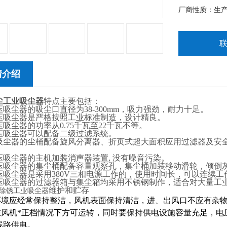
厂商性质：生
情介绍
尘工业吸尘器
特点主要包括：
吸尘器的吸尘口直径为38-300mm，吸力强劲，耐力十足。
压吸尘器是严格按照工业标准制造，设计精良。
吸尘器的功率从0.75千瓦至22千瓦不等。
压吸尘器可以配备二级过滤系统。
吸尘器的尘桶配备旋风分离器、折页式超大面积应用过滤器及安
压吸尘器的主机加装消声器装置, 没有噪音污染。
压吸尘器的集尘桶配备容量观察孔，集尘桶加装移动滑轮，倾倒
压吸尘器是采用380V三相电源工作的，使用时间长，可以连续工
压吸尘器的过滤器箱与集尘箱均采用不锈钢制作，适合对大量工
维护和贮存
除锈工业吸尘器
用环境应经常保持整洁，风机表面保持清洁，进、出风口不应有杂
能在风机*正档情况下方可运转，同时要保持供电设施容量充足，
线路供电。