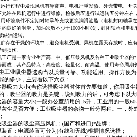
机在运行过程中发现风机有异常声、电机严重发热、外壳带电、开
不允许在风机运行中进行维修。检修后应进行试运转五分钟左右
据使用环境条件不定期对轴承补充或更换润滑油脂（电机封闭轴承
中的良好的润滑，加油次数不少于1000小时/次，封闭轴承和电机
严禁缺油运转。
机应贮存在干燥的环境中，避免电机受潮。风机在露天存放时，应
受到损伤。
風工厂是一家专业生产高、中、低压鼓风机及各种工业吸尘器的*
铸而成，其产品特点：高密度、轻量化、耐高温、使用寿命周期
尘工业吸尘器
选购当以质量可靠、功能适用、操作方便为
能的多少，主要看以下六点：
尘器吸力大小(当你选择吸尘器时你首先要知道，你用吸
的，吸尘器的吸力是关键，说到吸力的话，可考虑下以大
尘器的容量大小(一般办公室所用的15升，工业用的一般60-
理灰尘是否方便：工业吸尘器的杂物一般分两种。一，外
；
业吸尘器的吸尘高压风机：(国产和进口)*品牌；
源装置：电源装置可分为(有线和无线)根据情况选择；