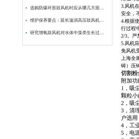
3.风
选购防爆环形鼓风机时应从哪几方面考虑？
安全，
维护保养要点：延长漩涡高压鼓风机使用寿命
4.根
行过程
研究增氧鼓风机对水体中藻类生长过程的影响及其与溶解氧、水温之间的关系
2/3。
5.风
免风机
上海全
铸）压
切割粉
附加功
1，吸
颗粒小
2，吸
3，清
户选用
4，工
5，电