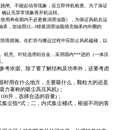
关跳闸、不能起动等现象，应立即停机检查。为了保证
，确认无异常现象再开机运转。
在使用寿命期内不必更换润滑油脂），为保证风机在运
轴承，加油用ZL–3锂基润滑油脂填充轴承内外圈的
有防雨措施。在贮存与搬运过程中应防止风机磕碰，以
。机壳、叶轮选用铝合金，采用国内***进的（一体压
长。
参考依据。除了要了解结构及功率外，还要考虑
尘器时用在什么地方，主要吸什么，颗粒大的还是
吸力著称的吸尘高压风机)；
100升，选择合适的容量)；
式集尘指*式；二，内式集尘桶式，根据不同的客