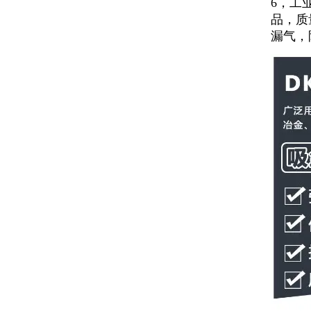
6，工
品，质
漏气，