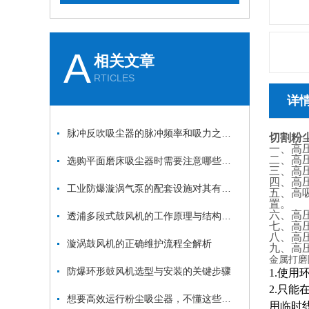
A
相关文章
RTICLES
详
脉冲反吹吸尘器的脉冲频率和吸力之间的关系是什么？
切割粉
一、高压
二、高
选购平面磨床吸尘器时需要注意哪些方面？
三、高压
四、高
工业防爆漩涡气泵的配套设施对其有一定的推动和保护作用
五、高
置。
六、高
透浦多段式鼓风机的工作原理与结构特点详解
七、高
八、高
漩涡鼓风机的正确维护流程全解析
九、高
金属打磨
防爆环形鼓风机选型与安装的关键步骤
1.使
2.只
想要高效运行粉尘吸尘器，不懂这些可不行
用临时