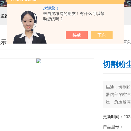
欢迎您！
来自局域网的朋友！有什么可以帮
吸尘器，工业集尘机，减速机，电机
助您的吗？
展示
首页
切割粉
描述：切割粉
器内部的空
压，负压越高
漩涡气泵或风
过滤布袋，一
更新时间：2025-
过一个特制的
产品型号：