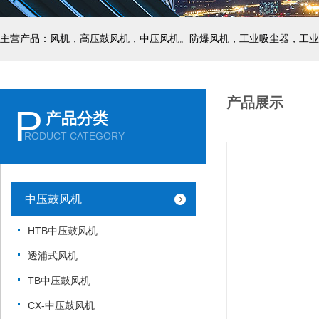
主营产品：风机，高压鼓风机，中压风机。防爆风机，工业吸尘器，工业
产品展示
P
产品分类
RODUCT CATEGORY
中压鼓风机
HTB中压鼓风机
透浦式风机
TB中压鼓风机
CX-中压鼓风机