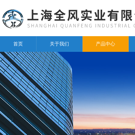
首页
关于我们
产品中心