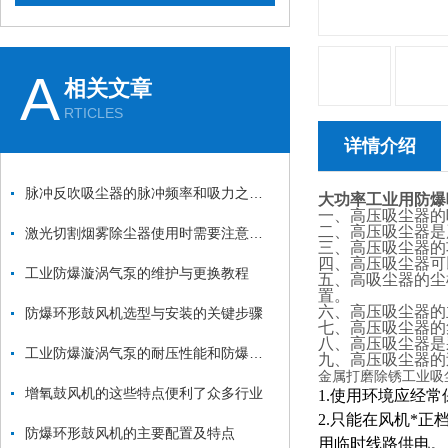
A
相关文章
RTICLES
详情介绍
脉冲反吹吸尘器的脉冲频率和吸力之间的关系是什么？
大功率工业用防爆
一、高压吸尘器的吸
二、高压吸尘器是
激光切割烟雾除尘器使用时需要注意哪些要点？
三、高压吸尘器的功
四、高压吸尘器可
工业防爆漩涡气泵的维护与更换教程
五、高吸尘器的尘
置。
六、高压吸尘器的
防爆环形鼓风机选型与安装的关键步骤
七、高压吸尘器的
八、高压吸尘器是
工业防爆漩涡气泵的耐压性能和防爆性能如何测试？
九、高压吸尘器的
金属打磨除锈工业吸
增氧鼓风机的这些特点便利了众多行业
1.使用环境应经
2.只能在风机*
防爆环形鼓风机的主要配置及特点
用临时线路供电。