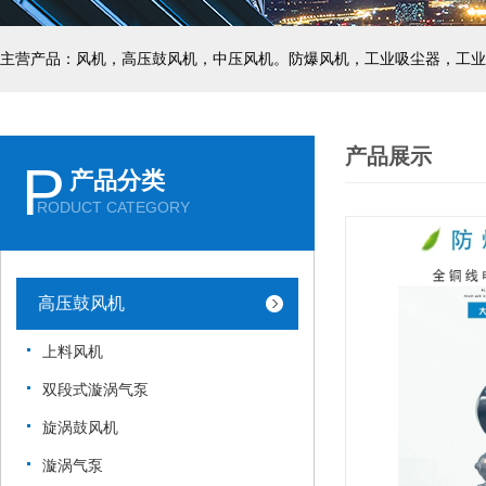
主营产品：风机，高压鼓风机，中压风机。防爆风机，工业吸尘器，工业
产品展示
P
产品分类
RODUCT CATEGORY
高压鼓风机
上料风机
双段式漩涡气泵
旋涡鼓风机
漩涡气泵