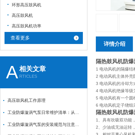
环形高压鼓风机
高压鼓风机
高压鼓风机功率
查看更多
详情介绍
隔热鼓风机防爆
A
相关文章
1 电动风机的隔爆结构具有
RTICLES
2 电动风机主体外壳防
3 电动风机的冷却方式
4 电动风机绝缘等
5 电动风机有一个
高压鼓风机工作原理
6 电动风机定子绕
隔热鼓风机防爆
工业防爆漩涡气泵日常维护清单：从防爆面检查到密封件更换的安全流程
1、具有吹吸双功能
工业防爆漩涡气泵的安装规范与注意事项：从基础固定到管道连接的全流程
2、少油或无油运转
3、相对于离心风机