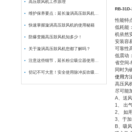
高压鼓风机工作原理
RB-31
维护保养要点：延长漩涡高压鼓风机使用寿命
性能特
快速掌握漩涡高压鼓风机的使用秘籍
低耗能
机依然
防爆变频高压鼓风机知多少！
安装容
可靠性
关于漩涡高压鼓风机您都了解吗？
低震动
注意这些细节，延长粉尘吸尘器使用寿命
省空间
同时为
切记不可大意！安全使用脉冲反吹吸尘器
使用方
高压风
尽可能
A
、送
1
、 出
2
、 如
3
、于加
B
、吸风