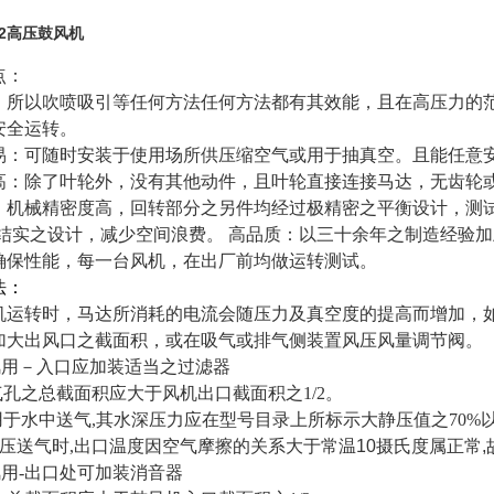
D-2高压鼓风机
点：
：所以吹喷吸引等任何方法任何方法都有其效能，且在高压力的
安全运转。
易：可随时安装于使用场所供压缩空气或用于抽真空。且能任意
高：除了叶轮外，没有其他动件，且叶轮直接连接马达，无齿轮
：机械精密度高，回转部分之另件均经过极精密之平衡设计，测
-结实之设计，减少空间浪费。 高品质：以三十余年之制造经验
确保性能，每一台风机，在出厂前均做运转测试。
法：
机运转时，马达所消耗的电流会随压力及真空度的提高而增加，
加大出风口之截面积，或在吸气或排气侧装置风压风量调节阀。
风用－入口应加装适当之过滤器
气孔之总截面积应大于风机出口截面积之1/2。
用于水中送气,其水深压力应在型号目录上所标示大静压值之70%
压送气时,出口温度因空气摩擦的关系大于常温
10
摄氏度属正常
,
用-出口处可加装消音器