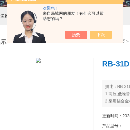
欢迎您！
来自局域网的朋友！有什么可以帮
吸尘器，工业集尘机，减速机，电机
助您的吗？
展示
首页
>
RB-31
描述：RB-3
1.高压,低噪
2.采用铝合
3.马达为全
4.特殊叶片
更新时间：2025-
5.特殊风量
产品型号：