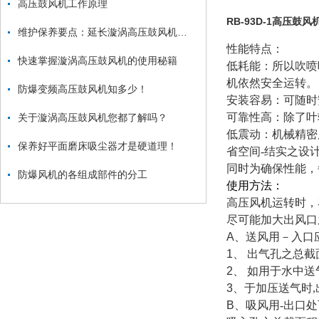
高压鼓风机工作原理
RB-93D-1高压鼓风
维护保养要点：延长漩涡高压鼓风机使用寿命
性能特点：
快速掌握漩涡高压鼓风机的使用秘籍
低耗能：所以吹喷
机依然安全运转。
防爆变频高压鼓风机知多少！
安装容易：可随时
可靠性高：除了叶
关于漩涡高压鼓风机您都了解吗？
低震动：机械精密
保养好平面磨床吸尘器才是硬道理！
省空间-结实之设
同时为确保性能，
防爆风机的各组成部件的分工
使用方法：
高压风机运转时，
尽可能加大出风口
A
、送风用－入口
1
、 出气孔之总截
2
、 如用于水中送
3
、于加压送气时
B
、吸风用-出口