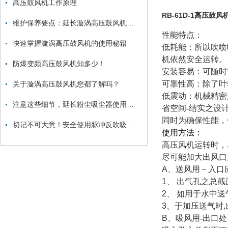
高压鼓风机工作原理
RB-61D-1高压鼓风
维护保养要点：延长漩涡高压鼓风机使用寿命
性能特点：
快速掌握漩涡高压鼓风机的使用秘籍
低耗能：所以吹喷
机依然安全运转。
防爆变频高压鼓风机知多少！
安装容易：可随时
可靠性高：除了叶
关于漩涡高压鼓风机您都了解吗？
低震动：机械精密
注意这些细节，延长粉尘吸尘器使用寿命
省空间-结实之设
同时为确保性能，
切记不可大意！安全使用脉冲反吹吸尘器
使用方法：
高压风机运转时，
尽可能加大出风口
A
、送风用－入口
1
、 出气孔之总截
2
、 如用于水中送
3
、于加压送气时
B
、吸风用-出口