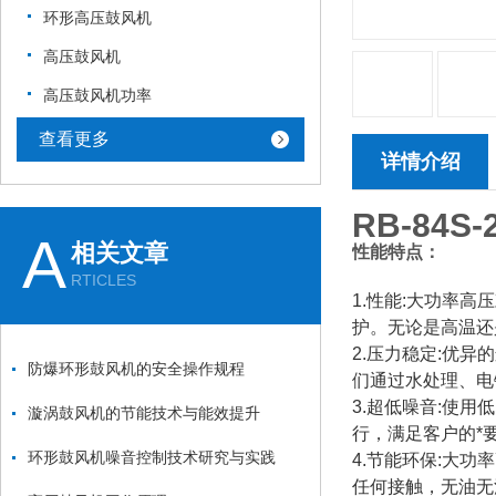
环形高压鼓风机
高压鼓风机
高压鼓风机功率
查看更多
详情介绍
RB-84
A
相关文章
性能特点：
RTICLES
1.性能:大功率
护。无论是高温还
2.压力稳定:优
防爆环形鼓风机的安全操作规程
们通过水处理、电
3.超低噪音:使
漩涡鼓风机的节能技术与能效提升
行，满足客户的*
环形鼓风机噪音控制技术研究与实践
4.节能环保:大
任何接触，无油无