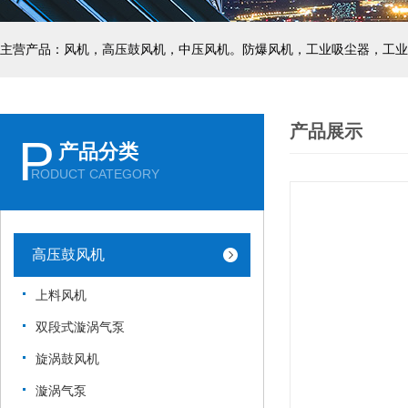
主营产品：风机，高压鼓风机，中压风机。防爆风机，工业吸尘器，工业
产品展示
P
产品分类
RODUCT CATEGORY
高压鼓风机
上料风机
双段式漩涡气泵
旋涡鼓风机
漩涡气泵