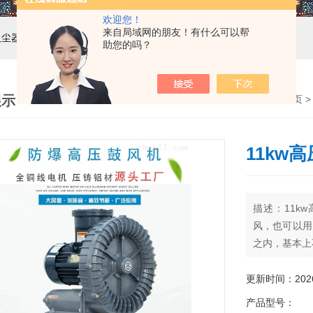
欢迎您！
来自局域网的朋友！有什么可以帮
吸尘器，工业集尘机，减速机，电机
助您的吗？
展示
首页
11kw
描述：11k
风，也可以用
之内，基本上
更新时间：2026-
产品型号：