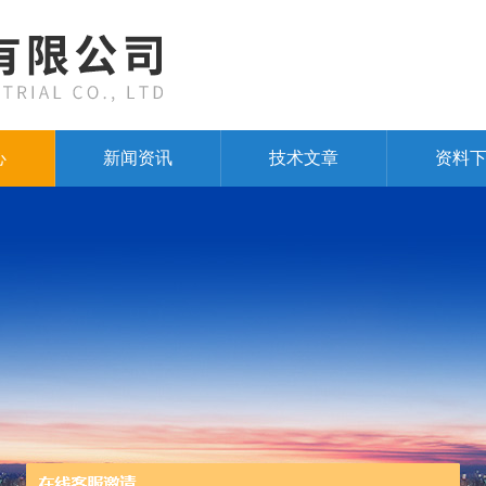
心
新闻资讯
技术文章
资料