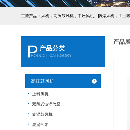
主营产品：风机，高压鼓风机，中压风机。防爆风机，工业
产品
P
产品分类
RODUCT CATEGORY
高压鼓风机
上料风机
双段式漩涡气泵
旋涡鼓风机
漩涡气泵