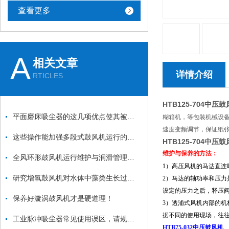
查看更多
A
相关文章
详情介绍
RTICLES
HTB125-704中压
平面磨床吸尘器的这几项优点使其被广泛应用
糊箱机，等包装机械设
速度变频调节，保证纸
这些操作能加强多段式鼓风机运行的稳定性
HTB125-704中压
维护与保养的方法：
全风环形鼓风机运行维护与润滑管理要点
1）高压风机的马达直
研究增氧鼓风机对水体中藻类生长过程的影响及其与溶解氧、水温之间的关系
2）马达的轴功率和压力
设定的压力之后，释压
保养好漩涡鼓风机才是硬道理！
3）透浦式风机内部的
据不同的使用现场，往
工业脉冲吸尘器常见使用误区，请规避！
HTB75-032中压鼓风机