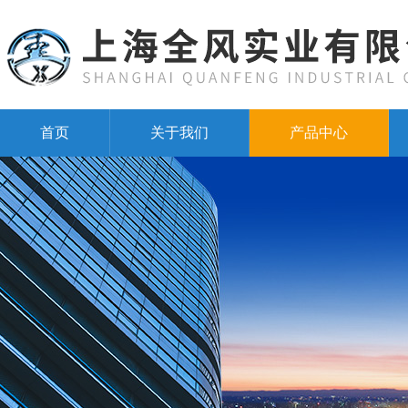
首页
关于我们
产品中心