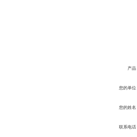
产品
您的单位
您的姓名
联系电话