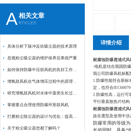
A
相关文章
RTICLES
详情介绍
具体分析下脉冲反吹吸尘器的技术原理
忽视粉尘吸尘器的维护保养后果很严重
耐腐蚀防爆透浦式风
-电机是结合我国防
如何保持防爆中压鼓风机的良好工作状态？
我公司防爆风机标配
1.防爆性能符合新
增氧鼓风机在气体增压过程中的原理和应用
定，也符合IEC6007
研究增氧鼓风机对水体中藻类生长过程的影响及其与溶解氧、水温之间的关系
2.防爆性高，运行
平行垂直散热片结构
掌握要点合理使用防爆环形鼓风机
耐腐蚀防爆透浦式风
故在選型及使用中涉
打磨粉尘除尘器的设计与优化：提高效率与降低能耗
防爆常用的等级为D
关于粉尘吸尘器您都了解吗？
长的同时，具备*