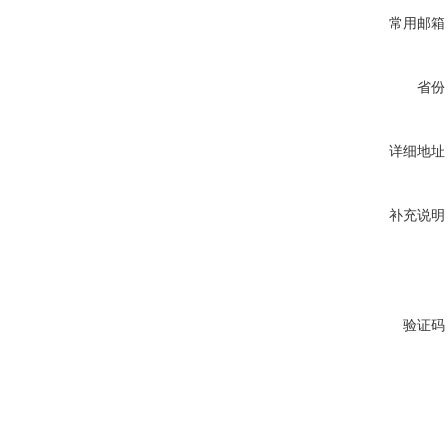
常用邮箱
省份
详细地址
补充说明
验证码