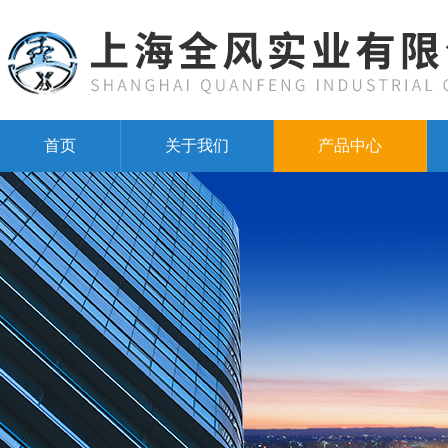
首页
关于我们
产品中心