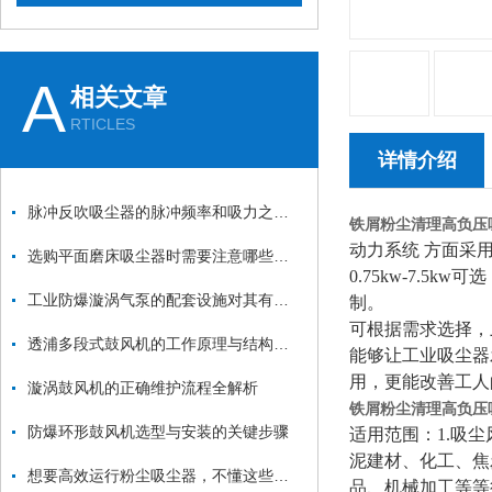
A
相关文章
RTICLES
详情介绍
脉冲反吹吸尘器的脉冲频率和吸力之间的关系是什么？
铁屑粉尘清理高负压
动力系统
方面采用
选购平面磨床吸尘器时需要注意哪些方面？
0.
7
5kw-
7.5
kw可选，
工业防爆漩涡气泵的配套设施对其有一定的推动和保护作用
制。
可根据需求选择，
透浦多段式鼓风机的工作原理与结构特点详解
能够让工业吸尘器
用，更能改善工人
漩涡鼓风机的正确维护流程全解析
铁屑粉尘清理高负压
防爆环形鼓风机选型与安装的关键步骤
适用范围：
1.吸
泥建材、化工、焦
想要高效运行粉尘吸尘器，不懂这些可不行
品、机械加工等等