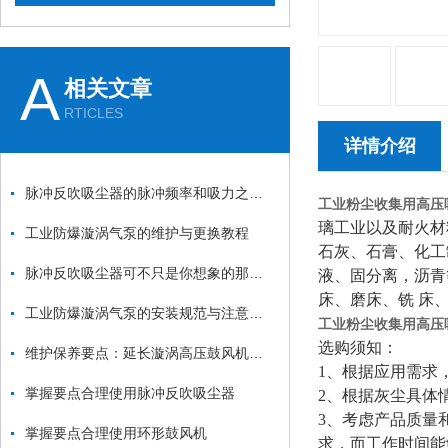
A
相关文章
RTICLES
详情介绍
脉冲反吹吸尘器的脉冲频率和吸力之间的关系是什么？
工业粉尘收集用高压
璃工业以及耐火材
工业防爆漩涡气泵的维护与更换教程
石灰、石膏、化工
脉冲反吹吸尘器可不只是你想象的那么简单
液、固分离，沥青
床、磨床、铣 床
工业防爆漩涡气泵的安装规范与注意事项：从基础固定到管道连接的全流程
工业粉尘收集用高压
选购须知：
维护保养要点：延长漩涡高压鼓风机使用寿命
1、根据应用需求
掌握要点合理使用脉冲反吹吸尘器
2、根据灰尘具体
3、考虑产品质量
掌握要点合理使用环形鼓风机
求，而工作时间能