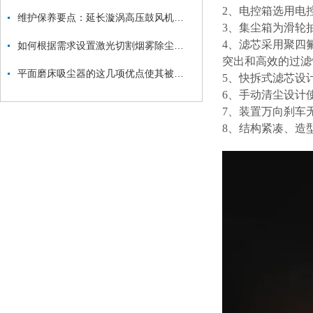
2、电控箱选用电
维护保养要点：延长漩涡高压鼓风机使用寿命
3、集尘箱为滑轮
4、滤芯采用聚四
如何根据需求设置激光切割烟雾除尘器的参数？
突出和高效的过滤
平面磨床吸尘器的这几项优点使其被广泛应用
5、快拆式滤芯设
6、手动清尘设计
7、装置万向刹车
8、结构紧凑、造