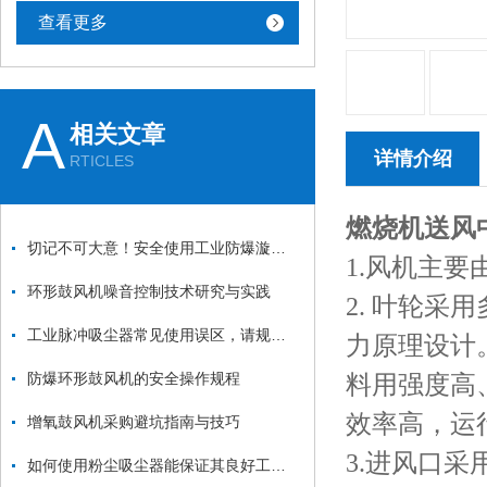
查看更多
A
相关文章
详情介绍
RTICLES
燃烧机送风
切记不可大意！安全使用工业防爆漩涡气泵
1.风机主
环形鼓风机噪音控制技术研究与实践
2. 叶轮
工业脉冲吸尘器常见使用误区，请规避！
力原理设计
防爆环形鼓风机的安全操作规程
料用强度高
效率高，运
增氧鼓风机采购避坑指南与技巧
3.进风口
如何使用粉尘吸尘器能保证其良好工作状态？