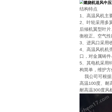
结构特点
1、高温风机主
2、叶轮采用多
后倾机翼型叶片
衡校正。空气性
3、进风口采用
4、高温风机机
口，对金属铸件
5、其电机采用
构简单，维护方
我公司可根据来
高温100度、耐
耐高温300度风