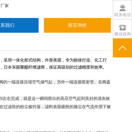
产厂家
联系电话
联系我们
留言询价
微信咨询
，采用一体化柜式结构，外形美观，专为
粉体行业
、化工行
，日本东丽聚酯纤维滤筒，保证高级别的过滤精度和效率。
冲阀的一端连接压缩空气储气缸，另外一端连接喷射管。在阀盖
.3S左右完成，就是这一瞬间喷出的高压空气起到良好的清灰效
在过滤筒的粉尘被抖落，滤料表面吸附的微尘在气流作用下被