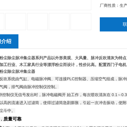
厂商性质：生
情介绍
粉尘除尘脉冲集尘器
系列产品以外形美观、大风量、脉冲反吹清灰为特点
加工行业
、木工家具行业等漂浮粉尘而设计，性价比高。配置西门子电机
粉尘除尘脉冲集尘器
反吹系统由气缸、电磁脉冲阀、可连接PLC控制器、压缩空气组成，脉
气阀，排气阀由脉冲控制仪控制。
制仪无信号发出时，脉冲电磁阀开 始工作，每次喷吹清灰在 0.1～0
以高的流速进入过滤筒，使得过滤筒急剧膨胀，引起一次冲击振动，使附
尘斗中。
质量可靠
，