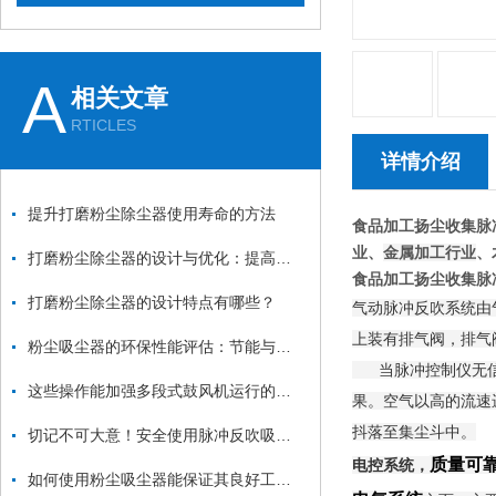
A
相关文章
RTICLES
详情介绍
提升打磨粉尘除尘器使用寿命的方法
食品加工扬尘收集脉
业、
金属加工行业
、
打磨粉尘除尘器的设计与优化：提高效率与降低能耗
食品加工扬尘收集脉
打磨粉尘除尘器的设计特点有哪些？
气动脉冲反吹系统由
上装有排气阀，排气
粉尘吸尘器的环保性能评估：节能与减排
当脉冲控制仪无信号
这些操作能加强多段式鼓风机运行的稳定性
果。空气以高的流速
抖落至集尘斗中。
切记不可大意！安全使用脉冲反吹吸尘器
质量可
电控系统，
如何使用粉尘吸尘器能保证其良好工作状态？