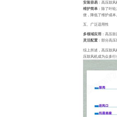
安装容易
：高压鼓风
维护简单
：除了叶轮
便，降低了维护成本
五、广泛适用性
多领域应用
：高压鼓
灵活配置
：部分高压
综上所述，高压鼓风
压鼓风机成为众多行