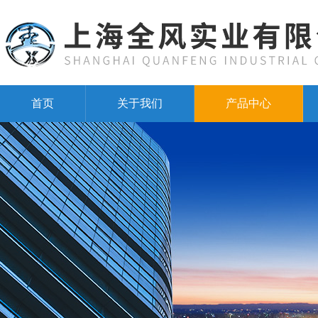
首页
关于我们
产品中心