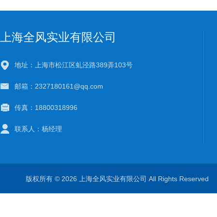
上海全风实业有限公司
地址：上海市松江区虬泾路389弄103号
邮箱：2327180161@qq.com
传真：18800318996
联系人：杨经理
版权所有 © 2026 上海全风实业有限公司 All Rights Reserve