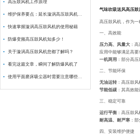
高压鼓风机工作原理
气味吹吸送风高压鼓
维护保养要点：延长漩涡高压鼓风机使用寿命
高压鼓风机，作为一
快速掌握漩涡高压鼓风机的使用秘籍
一、高效能
防爆变频高压鼓风机知多少！
压力高、风量大
：高
关于漩涡高压鼓风机您都了解吗？
应用中能够满足高要
一机两用
：部分高压
看完这篇文章，瞬间了解防爆风机了
二、节能环保
使用平面磨床吸尘器时需要注意哪些要点？
无油运转
：高压鼓风
节能低碳
：其高效能
三、稳定可靠
运行平衡
：高压鼓风
耐高温、耐严寒
：部
四、安装维护便捷