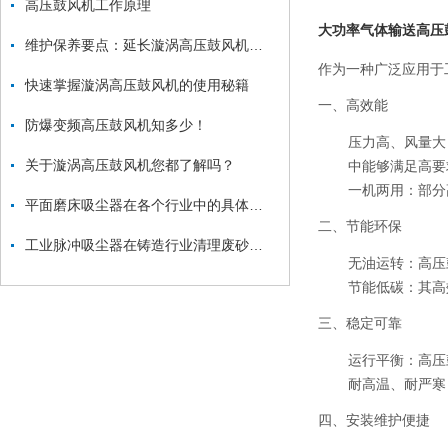
高压鼓风机工作原理
大功率气体输送高压
维护保养要点：延长漩涡高压鼓风机使用寿命
作为一种广泛应用于
快速掌握漩涡高压鼓风机的使用秘籍
一、高效能
防爆变频高压鼓风机知多少！
压力高、风量大
关于漩涡高压鼓风机您都了解吗？
中能够满足高要
一机两用
：部分
平面磨床吸尘器在各个行业中的具体应用
二、节能环保
工业脉冲吸尘器在铸造行业清理废砂、金属毛刺中的应用
无油运转
：高压
节能低碳
：其高
三、稳定可靠
运行平衡
：高压
耐高温、耐严寒
四、安装维护便捷