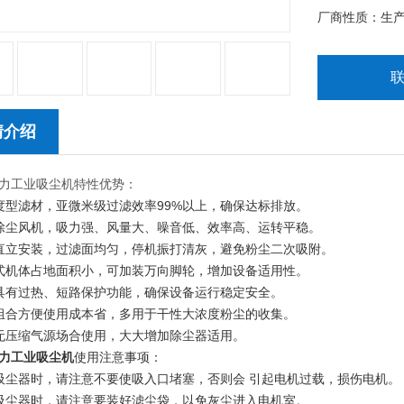
厂商性质：生
情介绍
力工业吸尘机特性优势：
度型滤材，亚微米级过滤效率99%以上，确保达标排放。
除尘风机，吸力强、风量大、噪音低、效率高、运转平稳。
直立安装，过滤面均匀，停机振打清灰，避免粉尘二次吸附。
式机体占地面积小，可加装万向脚轮，增加设备适用性。
具有过热、短路保护功能，确保设备运行稳定安全。
组合方便使用成本省，多用于干性大浓度粉尘的收集。
无压缩气源场合使用，大大增加除尘器适用。
力工业吸尘机
使用注意事项：
吸尘器时，请注意不要使吸入口堵塞，否则会 引起电机过载，损伤电机。
吸尘器时，请注意要装好滤尘袋，以免灰尘进入电机室。