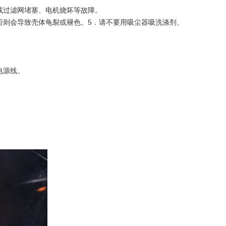
或过滤网堵塞、电机烧坏等故障。
否则会导致壳体龟裂或褪色。5．请不要用吸尘器吸洗涤剂、
电源线。