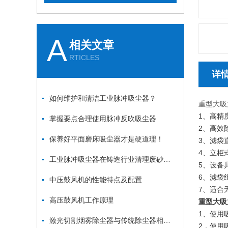
A
相关文章
RTICLES
详
如何维护和清洁工业脉冲吸尘器？
重型大吸
1、高精
掌握要点合理使用脉冲反吹吸尘器
2、高效
保养好平面磨床吸尘器才是硬道理！
3、滤袋
4、立柜
工业脉冲吸尘器在铸造行业清理废砂、金属毛刺中的应用
5、设备
6、滤袋
中压鼓风机的性能特点及配置
7、适合
高压鼓风机工作原理
重型大吸
1、使用
激光切割烟雾除尘器与传统除尘器相比有哪些优势？
2．使用