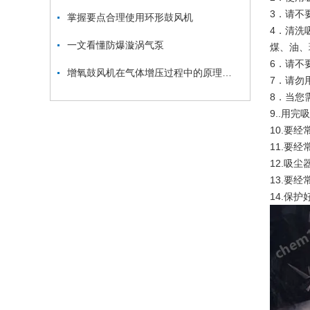
3．请不
掌握要点合理使用环形鼓风机
4．清洗
一文看懂防爆漩涡气泵
煤、油、
6．请不
增氧鼓风机在气体增压过程中的原理和应用
7．请勿
8．当您
9..用
10.要
11.要
12.吸
13.要
14.保