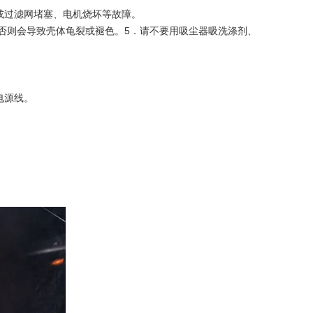
或过滤网堵塞、电机烧坏等故障。
否则会导致壳体龟裂或褪色。5．请不要用吸尘器吸洗涤剂、
电源线。