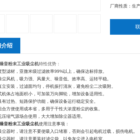
厂商性质：生
情介绍
噪音粉末工业吸尘机
特性优势：
度型滤材，亚微米级过滤效率99%以上，确保达标排放。
除尘风机，吸力强、风量大、噪音低、效率高、运转平稳。
直立安装，过滤面均匀，停机振打清灰，避免粉尘二次吸附。
式机体占地面积小，可加装万向脚轮，增加设备适用性。
具有过热、短路保护功能，确保设备运行稳定安全。
组合方便使用成本省，多用于干性大浓度粉尘的收集。
无压缩气源场合使用，大大增加除尘器适用。
噪音粉末工业吸尘机
使用注意事项：
吸尘器时，请注意不要使吸入口堵塞，否则会引起电机过载，损伤电机。
吸尘器时，请注意要装好滤尘袋，以免灰尘进入电机室。