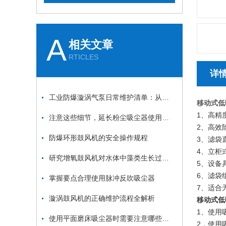
A
相关文章
RTICLES
详
工业防爆漩涡气泵日常维护清单：从防爆面检查到密封件更换的安全流程
移动式低
1、高精
注意这些细节，延长粉尘吸尘器使用寿命
2、高效
防爆环形鼓风机的安全操作规程
3、滤袋
4、立柜
研究增氧鼓风机对水体中藻类生长过程的影响及其与溶解氧、水温之间的关系
5、设备
6、滤袋
掌握要点合理使用脉冲反吹吸尘器
7、适合
漩涡鼓风机的正确维护流程全解析
移动式低
1、使用
使用平面磨床吸尘器时需要注意哪些要点？
2．使用