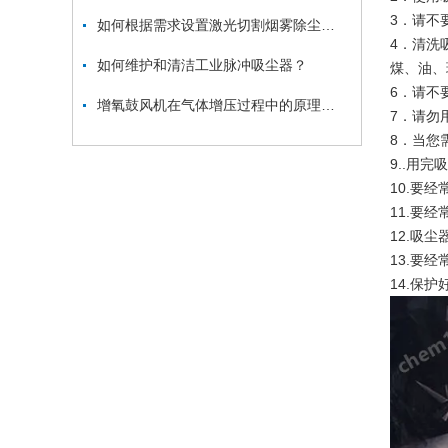
3．请不
如何根据需求设置激光切割烟雾除尘器的参数？
4．清洗
如何维护和清洁工业脉冲吸尘器？
煤、油、
6．请不
增氧鼓风机在气体增压过程中的原理和应用
7．请勿
8．当您
9..用
10.要
11.要
12.吸
13.要
14.保