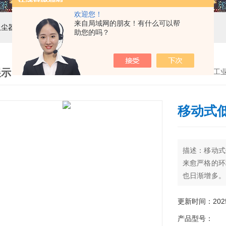
欢迎您！
来自局域网的朋友！有什么可以帮
吸尘器，工业集尘机，减速机，电机
助您的吗？
展示
首页
>
产品展示
>
工
移动式
描述：移动式
来愈严格的环
也日渐增多。
确地进行除尘
对于提高设备
更新时间：2025-
具有极重要的
产品型号：