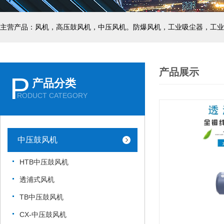
主营产品：风机，高压鼓风机，中压风机。防爆风机，工业吸尘器，工业
产品展示
P
产品分类
RODUCT CATEGORY
中压鼓风机
HTB中压鼓风机
透浦式风机
TB中压鼓风机
CX-中压鼓风机