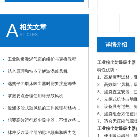
A
相关文章
RTICLES
详情介绍
工业防爆漩涡气泵的维护与更换教程
工业粉尘防爆吸尘器
特性优势：
结合原理和特点了解漩涡鼓风机
1、高精度型滤材，
选购平面磨床吸尘器时需要注意哪些方面？
2、高效除尘风机，
3、滤袋直立安装，
掌握要点合理使用环形鼓风机
4、立柜式机体占地
5、设备具有过热、
透浦多段式鼓风机的工作原理与结构特点详解
6、滤袋组合方便使
想要高效运行粉尘吸尘器，不懂这些可不行
7、适合无压缩气源
工业粉尘防爆吸尘器
脉冲反吹吸尘器的脉冲频率和吸力之间的关系是什么？
1、使用吸尘器时，