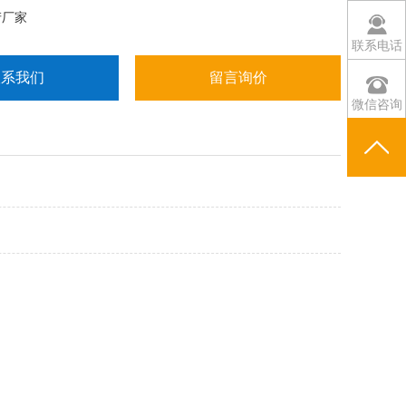
产厂家
联系电话
联系我们
留言询价
微信咨询