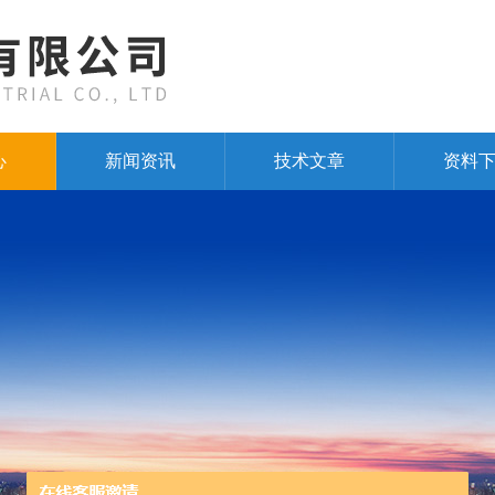
心
新闻资讯
技术文章
资料