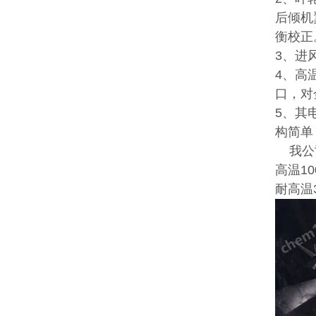
后倾机
衡校正
3、进
4、高
口，对
5、其
构简单
我公司
高温1
耐高温