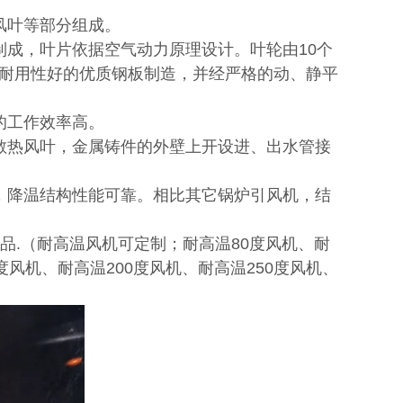
风叶等部分组成。
制成，叶片依据空气动力原理设计。叶轮由10个
耐用性好的优质钢板制造，并经严格的动、静平
的工作效率高。
散热风叶，金属铸件的外壁上开设进、出水管接
，降温结构性能可靠。相比其它锅炉引风机，结
.（耐高温风机可定制；耐高温80度风机、耐
0度风机、耐高温200度风机、耐高温250度风机、