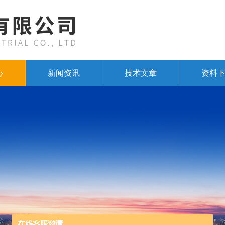
心
新闻资讯
技术文章
资料