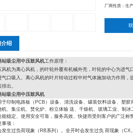
厂商性质：生
情介绍
料站吸尘用中压鼓风机
工作原理：
压风机为离心风机，的叶轮外覆有机械外壳，叶轮的中心为进气
进气口吸入。离心风机的叶片转动过程中对气体施加动力作用，
口排出。
料站吸尘用中压鼓风机
用于印制电路板（PCB）设备、清洗设备、罐装饮料设备、塑胶
烧机、集尘机、焚化炉、粉立体输 送、干燥机、玻璃工业、制冰
性能稳定、使用安全可靠，服务高效、快捷而受到客户的广泛称
意事项：
会发生过负荷现象（RB系列）。全开时会发生过负 荷现象（CX、