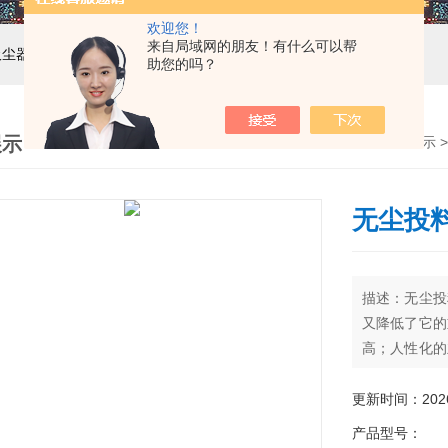
欢迎您！
来自局域网的朋友！有什么可以帮
吸尘器，工业集尘机，减速机，电机
助您的吗？
展示
首页
>
产品展示
无尘投
描述：无尘投
又降低了它的
高；人性化的
避免直接伤害
更新时间：2026-
产品型号：