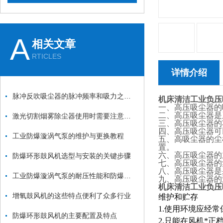
A
相关文章
RTICLES
详情介绍
脉冲反吹吸尘器的脉冲频率和吸力之间的关系是什么？
机床清洁工业负压
一、高压吸尘器的吸
二、高压吸尘器是
激光切割烟雾除尘器使用时需要注意哪些要点？
三、高压吸尘器的功
四、高压吸尘器可
工业防爆漩涡气泵的维护与更换教程
五、高吸尘器的尘
置。
六、高压吸尘器的
防爆环形鼓风机选型与安装的关键步骤
七、高压吸尘器的
八、高压吸尘器是
工业防爆漩涡气泵的耐压性能和防爆性能如何测试？
九、高压吸尘器的
机床清洁工业负压
增氧鼓风机的这些特点便利了众多行业
维护和贮存
1.使用环境应经
防爆环形鼓风机的主要配置及特点
2.只能在风机*