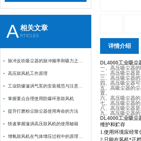
A
相关文章
RTICLES
详情介绍
脉冲反吹吸尘器的脉冲频率和吸力之间的关系是什么？
DL4000工业吸尘
一、高压吸尘器的吸
二、高压吸尘器是
高压鼓风机工作原理
三、高压吸尘器的功
四、高压吸尘器可
工业防爆漩涡气泵的安装规范与注意事项：从基础固定到管道连接的全流程
五、高吸尘器的尘
置。
六、高压吸尘器的
掌握要点合理使用防爆环形鼓风机
七、高压吸尘器的
八、高压吸尘器是
提升打磨粉尘除尘器使用寿命的方法
九、高压吸尘器的
DL4000工业吸尘
快速掌握漩涡高压鼓风机的使用秘籍
维护和贮存
1.使用环境应经
增氧鼓风机在气体增压过程中的原理和应用
2.只能在风机*