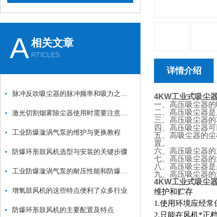
A
相关文章
RTICLES
详情介绍
脉冲反吹吸尘器的脉冲频率和吸力之间的关系是什么？
4KW工业式吸尘
一、高压吸尘器的吸
二、高压吸尘器是
激光切割烟雾除尘器使用时需要注意哪些要点？
三、高压吸尘器的功
四、高压吸尘器可
工业防爆漩涡气泵的维护与更换教程
五、高吸尘器的尘
置。
六、高压吸尘器的
防爆环形鼓风机选型与安装的关键步骤
七、高压吸尘器的
八、高压吸尘器是
工业防爆漩涡气泵的耐压性能和防爆性能如何测试？
九、高压吸尘器的
4KW工业式吸尘
增氧鼓风机的这些特点便利了众多行业
维护和贮存
1.使用环境应经
防爆环形鼓风机的主要配置及特点
2.只能在风机*