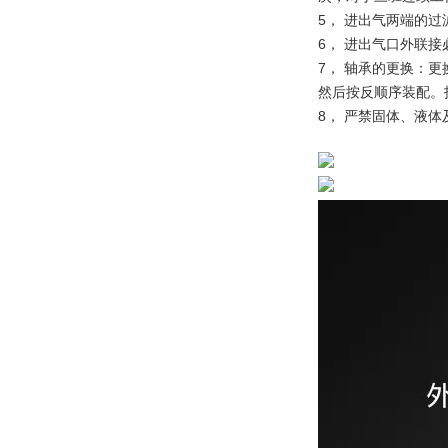
5， 进出气两端的
6， 进出气口外联接
7， 轴承的更换：
然后按反顺序装配。
8， 严禁固体、液