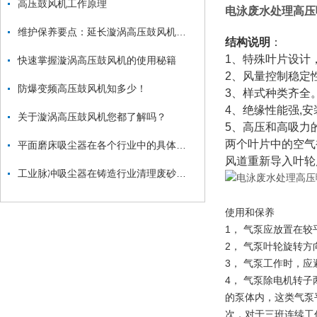
高压鼓风机工作原理
电泳废水处理高压
维护保养要点：延长漩涡高压鼓风机使用寿命
结构说明
：
1、特殊叶片设计
快速掌握漩涡高压鼓风机的使用秘籍
2、风量控制稳定
防爆变频高压鼓风机知多少！
3、样式种类齐全
4、绝缘性能强,安
关于漩涡高压鼓风机您都了解吗？
5、高压和高吸力
两个叶片中的空气
平面磨床吸尘器在各个行业中的具体应用
风道重新导入叶轮
工业脉冲吸尘器在铸造行业清理废砂、金属毛刺中的应用
使用和保养
1， 气泵应放置在
2， 气泵叶轮旋转
3， 气泵工作时，
4， 气泵除电机转
的泵体内，这类气泵
次，对于三班连续工