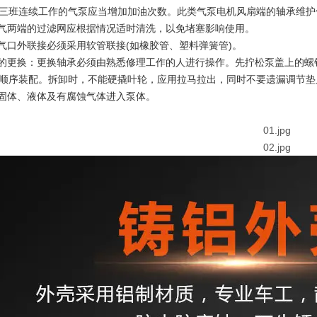
三班连续工作的气泵应当增加加油次数。此类气泵电机风扇端的轴承维护
出气两端的过滤网应根据情况适时清洗，以免堵塞影响使用。
出气口外联接必须采用软管联接(如橡胶管、塑料弹簧管)。
承的更换：更换轴承必须由熟悉修理工作的人进行操作。先拧松泵盖上的
顺序装配。拆卸时，不能硬撬叶轮，应用拉马拉出，同时不要遗漏调节垫
禁固体、液体及有腐蚀气体进入泵体。