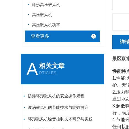
环形高压鼓风机
高压鼓风机
高压鼓风机功率
查看更多
详
景区废
A
相关文章
性能特
RTICLES
1.性
护。无
2.压
防爆环形鼓风机的安全操作规程
通过水
3.超
漩涡鼓风机的节能技术与能效提升
行，满
环形鼓风机噪音控制技术研究与实践
4.节
任何接