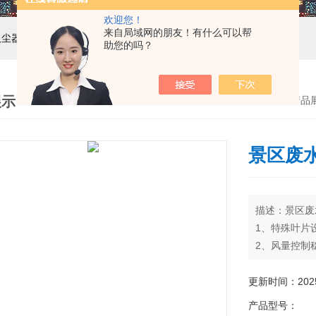
欢迎您！
来自局域网的朋友！有什么可以帮
吸尘器，工业集尘机，减速机，电机
助您的吗？
展示
首页
>
产品
景区废
描述：景区废
1、特殊叶片
2、风量控制
3、样式种类
4、绝缘性能
更新时间：2025-
染,保养容易,
产品型号：