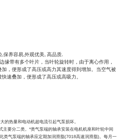
,保养容易,外观优美, 高品质.
轮边缘带有多个叶片，当叶轮旋转时，由于离心作用，
叠加，便形成了高压或高力其速度得到增加。当空气被
被快速叠加，便形成了高压或高吸力。
过大的热量和电动机超电流引起气泵损坏。
式主要分二类。*类气泵端的轴承安装在电机机座和叶轮中间
类气泵端的轴承应定期加润滑脂(7018高速润滑脂)。每月一