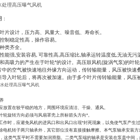
水处理高压曝气风机
明
：
殊叶片设计，压力高、风量大、噪音低、寿命长。
量控制稳定性高，操作容易。
式种类齐全。
性能强,安装容易, 可靠性高,高压缩比,轴承运转温度低,无油无污染
压和高吸力的产生在于叶轮*的设计。高压鼓风机(旋涡气泵)的叶
片中的空气被快速地往外缘方向运动，传转输能量，风压被快速
新导入叶轮后，将再次被加速。由于多个叶片传转输能量，风压
养
泵应放置在较平稳的地方，周围环境应清洁、干燥、通风。
泵叶轮旋转方向必须与风扇罩壳上所标箭头方向*。
泵工作时，应避免风机的进风口和出风口出现*封死现象，以免使气泵产生
泵除电机转子两只轴承外，其它部位没有直接接触摩擦。本气泵轴承安装方
，这类气泵平时不需要加润滑脂。二类气泵端的轴承是安装在泵盖中间，此