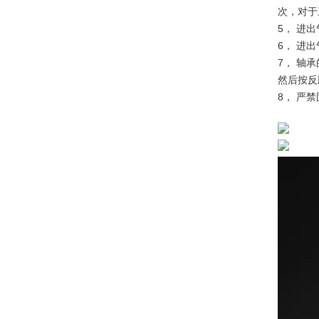
次，对于
5， 进
6， 进
7， 轴
然后按反
8， 严