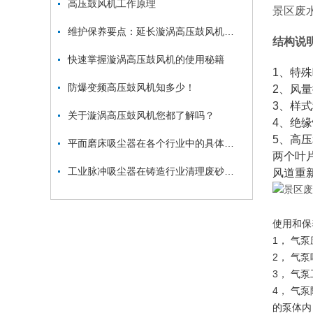
高压鼓风机工作原理
景区废
维护保养要点：延长漩涡高压鼓风机使用寿命
结构说
快速掌握漩涡高压鼓风机的使用秘籍
1、特
防爆变频高压鼓风机知多少！
2、风
3、样
关于漩涡高压鼓风机您都了解吗？
4、绝缘
5、高
平面磨床吸尘器在各个行业中的具体应用
两个叶
工业脉冲吸尘器在铸造行业清理废砂、金属毛刺中的应用
风道重
使用和保
1， 气
2， 气
3， 气
4， 气
的泵体内