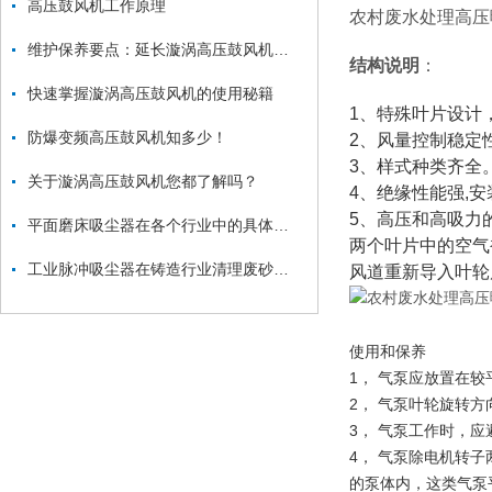
高压鼓风机工作原理
农村废水处理高压
维护保养要点：延长漩涡高压鼓风机使用寿命
结构说明
：
快速掌握漩涡高压鼓风机的使用秘籍
1、特殊叶片设计
防爆变频高压鼓风机知多少！
2、风量控制稳定
3、样式种类齐全
关于漩涡高压鼓风机您都了解吗？
4、绝缘性能强,安
5、高压和高吸力
平面磨床吸尘器在各个行业中的具体应用
两个叶片中的空气
工业脉冲吸尘器在铸造行业清理废砂、金属毛刺中的应用
风道重新导入叶轮
使用和保养
1， 气泵应放置在
2， 气泵叶轮旋转
3， 气泵工作时，
4， 气泵除电机转
的泵体内，这类气泵