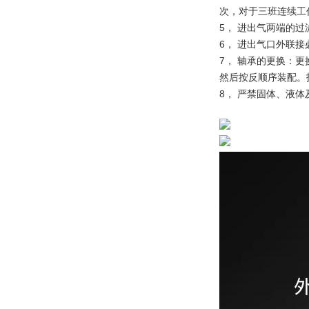
次，对于三班连续工
5， 进出气两端的
6， 进出气口外联接
7， 轴承的更换：
然后按反顺序装配。
8， 严禁固体、液