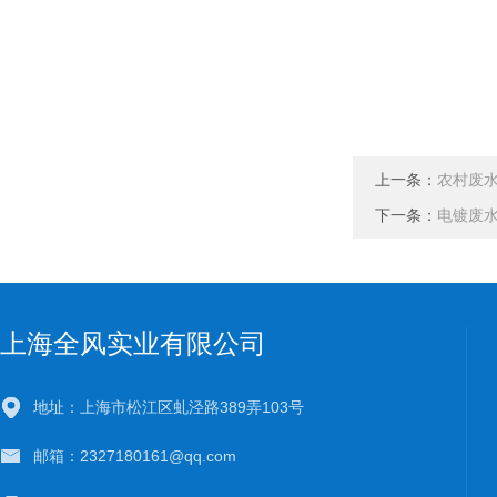
上一条：
农村废
下一条：
电镀废
上海全风实业有限公司
地址：上海市松江区虬泾路389弄103号
邮箱：2327180161@qq.com