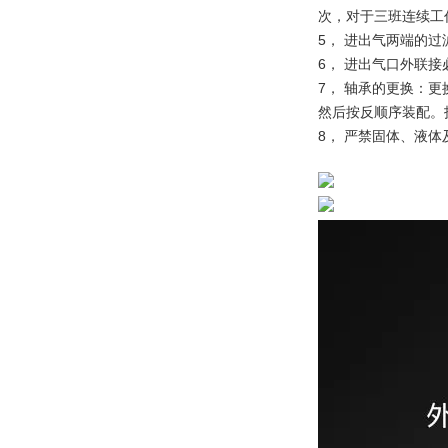
次，对于三班连续工
5， 进出气两端的
6， 进出气口外联接
7， 轴承的更换：
然后按反顺序装配。
8， 严禁固体、液