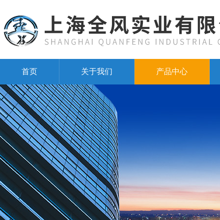
首页
关于我们
产品中心