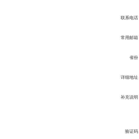
联系电话
常用邮箱
省份
详细地址
补充说明
验证码