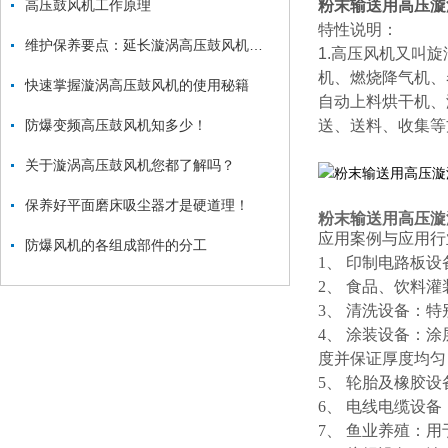
高压鼓风机工作原理
粉末输送用高压漩
特性说明：
维护保养要点：延长漩涡高压鼓风机使用寿命
1.高压风机又叫
机、燃烧降气机、
快速掌握漩涡高压鼓风机的使用秘籍
自动上料烘干机、
防爆变频高压鼓风机知多少！
送、送料、收集等
关于漩涡高压鼓风机您都了解吗？
保养好平面磨床吸尘器才是硬道理！
粉末输送用高压漩
应用案例与应用行
防爆风机的各组成部件的分工
1、 印制电路板设
2、 食品、饮料
3、 清洗设备：
4、 涂装设备：
度并保证厚度均匀
5、 轮胎及橡胶
6、 电线电缆设
7、 鱼业养殖：