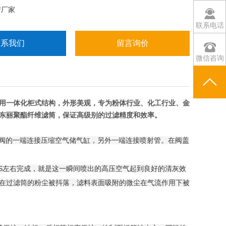
产厂家
联系电话
联系我们
留言询价
微信咨询
用一体化柜式结构，外形美观，专为
粉体行业
、化工行业、
金
东丽聚酯纤维滤筒，保证高级别的过滤精度和效率。
冲阀的一端连接压缩空气储气缸，另外一端连接喷射管。在阀盖
3S左右完成，就是这一瞬间喷出的高压空气起到良好的清灰效
在过滤筒的粉尘被抖落，滤料表面吸附的微尘在气流作用下被