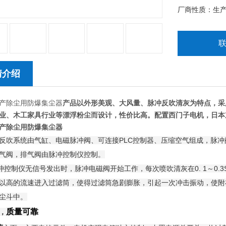
厂商性质：生
情介绍
产除尘用防爆集尘器
产品以外形美观、大风量、脉冲反吹清灰为特点，采
业
、木工家具行业等漂浮粉尘而设计，性价比高。配置西门子电机，日本
产除尘用防爆集尘器
反吹系统由气缸、电磁脉冲阀、可连接PLC控制器、压缩空气组成，脉
气阀，排气阀由脉冲控制仪控制。
制仪无信号发出时，脉冲电磁阀开始工作，每次喷吹清灰在0. 1～0.
以高的流速进入过滤筒，使得过滤筒急剧膨胀，引起一次冲击振动，使附
尘斗中。
质量可靠
，