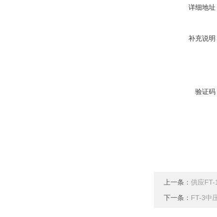
详细地址
补充说明
验证码
上一条：
供应FT
下一条：
FT-3