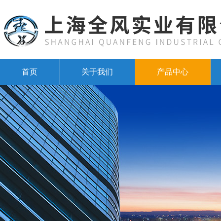
首页
关于我们
产品中心