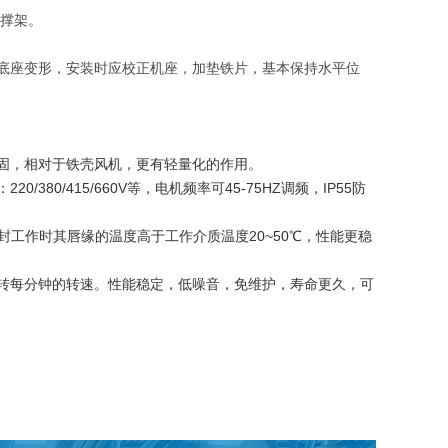
支撑架。
防底座变形，安装时应校正机座，加垫铁片，基本保持水平位
坚固，相对于铁壳风机，更有轻量化的作用。
0/415/660V等，电机频率可45-75HZ调频，IP55防
油封工作时其唇缘的温度高于工作介质温度20~50℃，性能更稳
00转每分钟的转速。性能稳定，低噪音，免维护，寿命更久，可