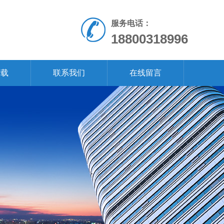
服务电话：
18800318996
下载
联系我们
在线留言