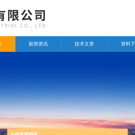
心
新闻资讯
技术文章
资料