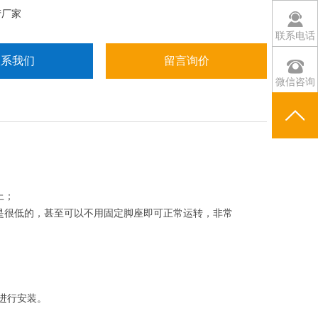
产厂家
联系电话
联系我们
留言询价
微信咨询
上；
是很低的，甚至可以不用固定脚座即可正常运转，非常
；
进行安装。