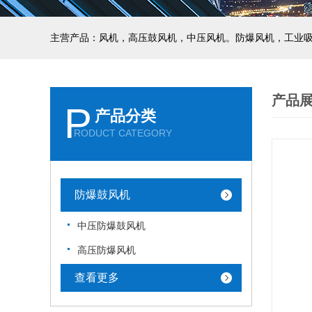
主营产品：风机，高压鼓风机，中压风机。防爆风机，工业
产品
P
产品分类
RODUCT CATEGORY
防爆鼓风机
中压防爆鼓风机
高压防爆风机
查看更多