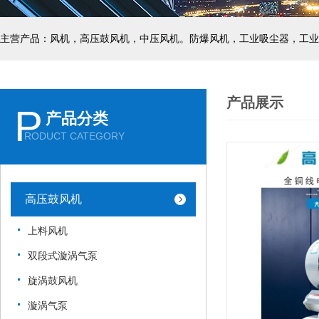
主营产品：风机，高压鼓风机，中压风机。防爆风机，工业吸尘器，工业
产品展示
P
产品分类
RODUCT CATEGORY
高压鼓风机
上料风机
双段式漩涡气泵
旋涡鼓风机
漩涡气泵