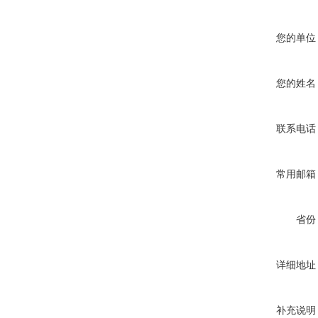
您的单位
您的姓名
联系电话
常用邮箱
省份
详细地址
补充说明