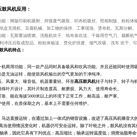
压鼓风机
应用：
功能：网版印刷机吸附、焊接废气吸取、织布机吸丝、照相制版、粉粒体
纸盒充填机、豆腐机械、加工物的保持、工事现场、烫布机、瓦斯分解。
功能：瓦斯重油喷燃、洗瓶机吹干、纸布条吹送、干燥用空气刀、裁断机
利冲压后取成型品、粉粒体输送、焚化炉排废、烟气吹吸、洗车 吹干、
鼓风机
特点：
一机两用功能，同一款产品同时具备吸风和吹风功能。并且还能同时使用
的是无油运转，能使鼓风机输出的空气更加的干净纯净。
高、风量大、噪音低、机器重量轻。环形
高压鼓风机
转子与转子、转子与
特殊叶片设计，其叶片制造度高、耐磨损、风力大、使用寿命长。
可靠、能在海拔5000米以上的环境下正常工作，耐高温，耐严寒。
护使用，在质保期之内，基本上不需要任何维护。
音: 马达直接运转，在通过加上一体式的销音设施，改进了高压风机噪音大的
性高当使用情况变化时，机器仍可安全运转。除了叶轮之外，鼓风机没有其他动
轴承，因此它具有下列优点：高压缩比；轴承运转温度低；润滑油脂寿命