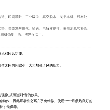
输送、印刷吸附、工业吸尘、真空脱水、制书本机、残布处
气垫、畜粪发酵爆气、输送、电解液搅拌、养殖池氧气补给、
印刷机强制干燥、洗净后吹干。
吸风和吹风功能。
机体之间的间隙小，大大加强了风的压力。
现像,从而达到*音的效果。
作，因此可靠性之高几乎免维修。使用******且散热良好的
长；免保养。