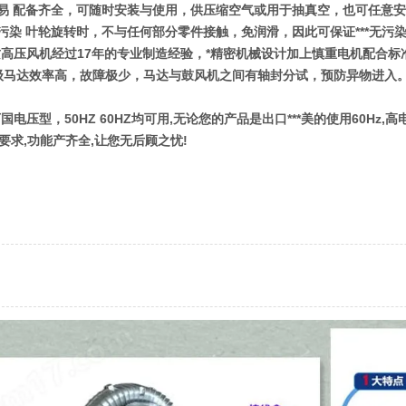
容易 配备齐全，可随时安装与使用，供压缩空气或用于抽真空，也可任意
无污染 叶轮旋转时，不与任何部分零件接触，免润滑，因此可保证***无污
品质高压风机经过17年的专业制造经验，*精密机械设计加上慎重电机配合
，f级马达效率高，故障极少，马达与鼓风机之间有轴封分试，预防异物进
万国电压型，50HZ 60HZ均可用,无论您的产品是出口***美的使用60Hz
要求,功能产齐全,让您无后顾之忧!