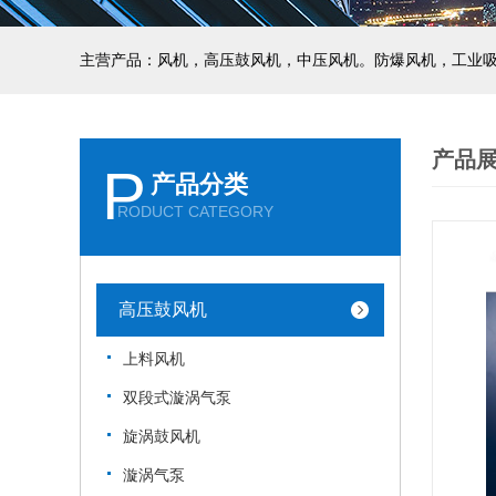
主营产品：风机，高压鼓风机，中压风机。防爆风机，工业
产品
P
产品分类
RODUCT CATEGORY
高压鼓风机
上料风机
双段式漩涡气泵
旋涡鼓风机
漩涡气泵