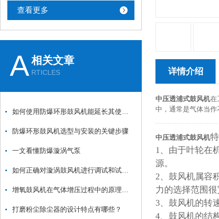
查看更多
A
相关文章
详情介绍
RTICLES
中压透浦式鼓风机
在
中，通常是气体当作
如何使用防爆环形鼓风机能延长其使用寿命？
防爆环形鼓风机选型与安装的关键步骤
特
中压透浦式鼓风机
1、由于叶轮在
一文看懂防爆漩涡气泵
源。
如何正确对漩涡鼓风机进行调试和试机？
2、鼓风机属容
力的选择范围很
增氧鼓风机在气体增压过程中的原理和应用
3、鼓风机的转
打磨粉尘除尘器的设计特点有哪些？
4、鼓风机的结