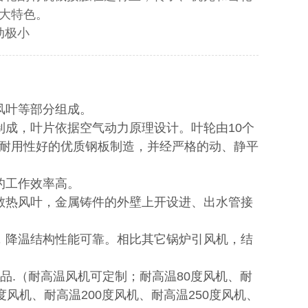
大特色。
动极小
风叶等部分组成。
制成，叶片依据空气动力原理设计。叶轮由10个
耐用性好的优质钢板制造，并经严格的动、静平
的工作效率高。
散热风叶，金属铸件的外壁上开设进、出水管接
，降温结构性能可靠。相比其它锅炉引风机，结
.（耐高温风机可定制；耐高温80度风机、耐
0度风机、耐高温200度风机、耐高温250度风机、