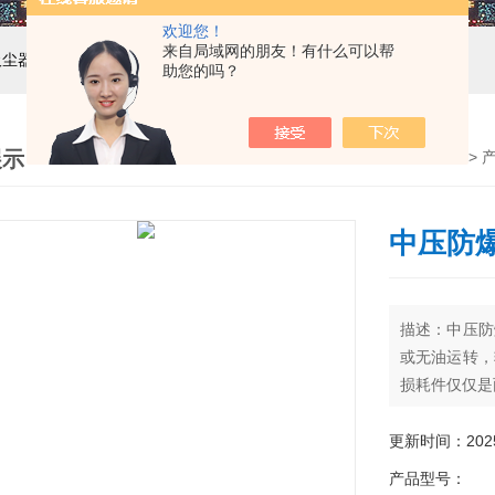
欢迎您！
来自局域网的朋友！有什么可以帮
吸尘器，工业集尘机，减速机，电机
助您的吗？
展示
首页
>
中压防
描述：中压防
或无油运转，
损耗件仅仅是
更新时间：2025-
产品型号：