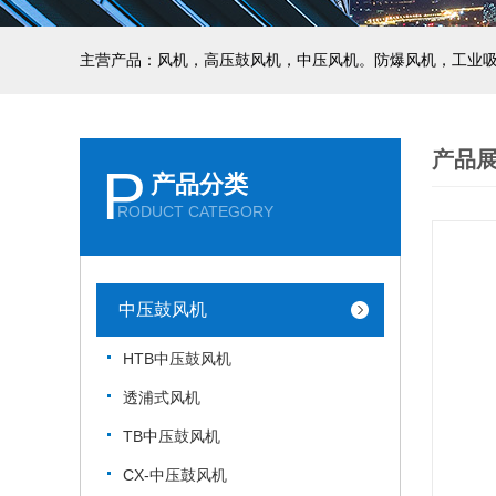
主营产品：风机，高压鼓风机，中压风机。防爆风机，工业
产品
P
产品分类
RODUCT CATEGORY
中压鼓风机
HTB中压鼓风机
透浦式风机
TB中压鼓风机
CX-中压鼓风机