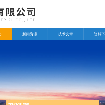
心
新闻资讯
技术文章
资料