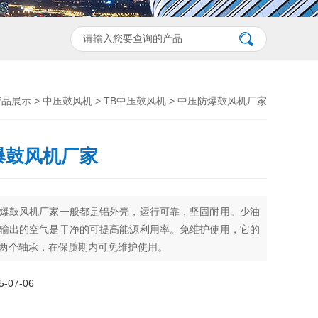
产品展示
>
中压鼓风机
>
TB中压鼓风机
> 中压防爆鼓风机厂家
爆鼓风机厂家
爆鼓风机厂家一般都是铝外壳，运行可靠，坚固耐用。少油
输出的空气是干净的可提高能源利用率。免维护使用，它的
两个轴承，在保质期内可免维护使用。
07-06