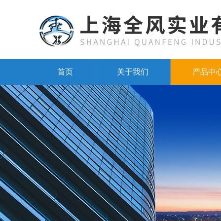
首页
关于我们
产品中