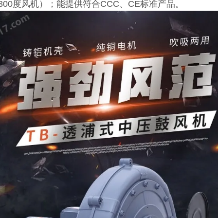
300度风机）；能提供符合CCC、CE标准产品。