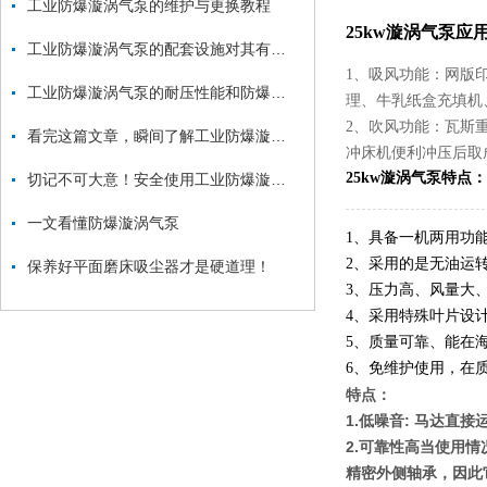
工业防爆漩涡气泵的维护与更换教程
25kw漩涡气泵
应
工业防爆漩涡气泵的配套设施对其有一定的推动和保护作用
1、吸风功能：网版
工业防爆漩涡气泵的耐压性能和防爆性能如何测试？
理、牛乳纸盒充填机
2、吹风功能：瓦斯
看完这篇文章，瞬间了解工业防爆漩涡气泵了
冲床机便利冲压后取
25kw漩涡气泵
特点：
切记不可大意！安全使用工业防爆漩涡气泵
一文看懂防爆漩涡气泵
1、具备一机两用功
2、采用的是无油运
保养好平面磨床吸尘器才是硬道理！
3、压力高、风量大
4、采用特殊叶片设
5、质量可靠、能在海
6、免维护使用，在
特点：
1.低噪音: 马达直
2.可靠性高当使用情
精密外侧轴承，因此