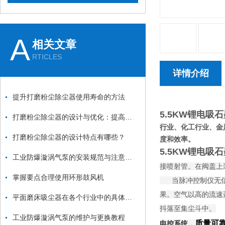
A
相关文章
RTICLES
详情介绍
提升打磨粉尘除尘器使用寿命的方法
5.5KW锂电吸
打磨粉尘除尘器的设计与优化：提高效率与降低能耗
行业
、化工行业、
金
打磨粉尘除尘器的设计特点有哪些？
度和效率。
5.5KW锂电吸
工业防爆漩涡气泵的安装规范与注意事项：从基础固定到管道连接的全流程
接喷射管。在阀盖上
掌握要点合理使用环形鼓风机
当脉冲控制仪无信号
果。空气以高的流速
平面磨床吸尘器在各个行业中的具体应用
抖落至集尘斗中。
工业防爆漩涡气泵的维护与更换教程
质量可
电控系统，