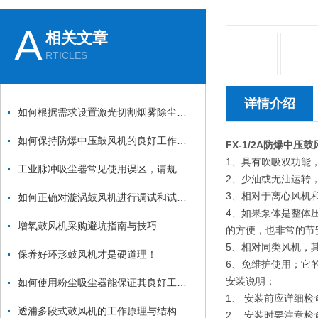
A
相关文章
RTICLES
详情介绍
如何根据需求设置激光切割烟雾除尘器的参数？
如何保持防爆中压鼓风机的良好工作状态？
FX-1/2A防爆中压鼓
1、具有吹吸双功能
工业脉冲吸尘器常见使用误区，请规避！
2、少油或无油运转
3、相对于离心风机
如何正确对漩涡鼓风机进行调试和试机？
4、如果泵体是整体
增氧鼓风机采购避坑指南与技巧
的方便，也非常的节
5、相对同类风机，
保养好环形鼓风机才是硬道理！
6、免维护使用；它
安装说明：
如何使用粉尘吸尘器能保证其良好工作状态？
1、 安装前应详细
透浦多段式鼓风机的工作原理与结构特点详解
2、 安装时要注意